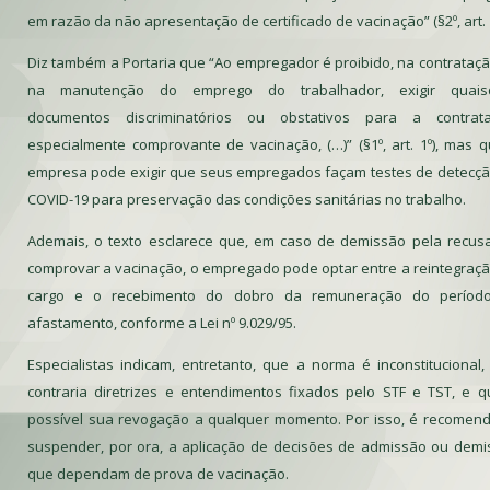
em razão da não apresentação de certificado de vacinação” (§2º, art. 1
Diz também a Portaria que “Ao empregador é proibido, na contrataç
na manutenção do emprego do trabalhador, exigir quais
documentos discriminatórios ou obstativos para a contrata
especialmente comprovante de vacinação, (…)” (§1º, art. 1º), mas 
empresa pode exigir que seus empregados façam testes de detecç
COVID-19 para preservação das condições sanitárias no trabalho.
Ademais, o texto esclarece que, em caso de demissão pela recus
comprovar a vacinação, o empregado pode optar entre a reintegraç
cargo e o recebimento do dobro da remuneração do períod
afastamento, conforme a Lei nº 9.029/95.
Especialistas indicam, entretanto, que a norma é inconstitucional,
contraria diretrizes e entendimentos fixados pelo STF e TST, e 
possível sua revogação a qualquer momento. Por isso, é recomen
suspender, por ora, a aplicação de decisões de admissão ou dem
que dependam de prova de vacinação.