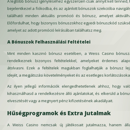
A legtöbb bónusz igényléséhez egyszerűen csak annyit kell tenned,
bejelentkezel a fiókodba, és az ajánlott bónuszok szekcióba navigálsz
található minden aktuális promóció és bónusz, amelyet aktiválh
Előfordulhat, hogy bizonyos bónuszokhoz egyedi bónuszkód szüks
amelyet az adott promóció leírásában találhatsz meg.
A Bónuszok Felhasználási Feltételei
Mint minden kaszinó bónusz esetében, a Weiss Casino bónusza
rendelkeznek bizonyos feltételekkel, amelyeket érdemes alap
átolvasni. Ezek a feltételek magukban foglalhatják a bónusz lej
idejét, a megjátszási követelményeket és az esetleges korlátozásoka
Az ilyen jellegű információk elengedhetetlenek ahhoz, hogy val
kihasználhasd a rendelkezésre álló ajánlatokat, és elkerüld a bón
elvesztését vagy a megnyert pénz kifizetésének akadályait.
Hűségprogramok és Extra Jutalmak
A Weiss Casino nemcsak új játékosait jutalmazza, hanem áll