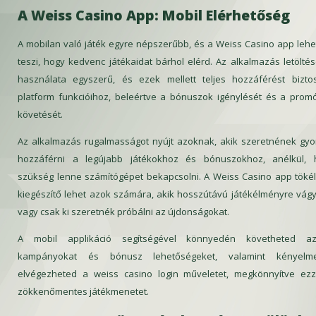
A Weiss Casino App: Mobil Elérhetőség
A mobilan való játék egyre népszerűbb, és a Weiss Casino app leh
teszi, hogy kedvenc játékaidat bárhol elérd. Az alkalmazás letölté
használata egyszerű, és ezek mellett teljes hozzáférést biztos
platform funkcióihoz, beleértve a bónuszok igénylését és a prom
követését.
Az alkalmazás rugalmasságot nyújt azoknak, akik szeretnének gy
hozzáférni a legújabb játékokhoz és bónuszokhoz, anélkül, 
szükség lenne számítógépet bekapcsolni. A Weiss Casino app töké
kiegészítő lehet azok számára, akik hosszútávú játékélményre vág
vagy csak ki szeretnék próbálni az újdonságokat.
A mobil applikáció segítségével könnyedén követheted a
kampányokat és bónusz lehetőségeket, valamint kényelm
elvégezheted a weiss casino login műveletet, megkönnyítve ezz
zökkenőmentes játékmenetet.