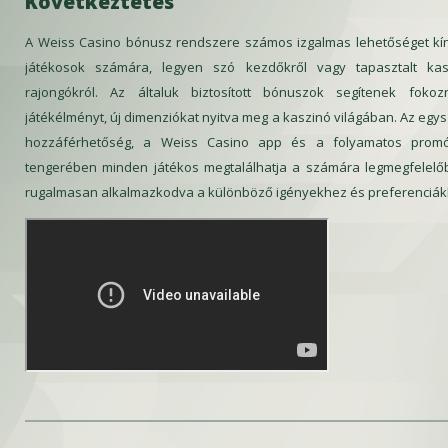
Következtetés
A Weiss Casino bónusz rendszere számos izgalmas lehetőséget kí
játékosok számára, legyen szó kezdőkről vagy tapasztalt kas
rajongókról. Az általuk biztosított bónuszok segítenek fokoz
játékélményt, új dimenziókat nyitva meg a kaszinó világában. Az egy
hozzáférhetőség, a Weiss Casino app és a folyamatos promó
tengerében minden játékos megtalálhatja a számára legmegfelelő
rugalmasan alkalmazkodva a különböző igényekhez és preferenciák