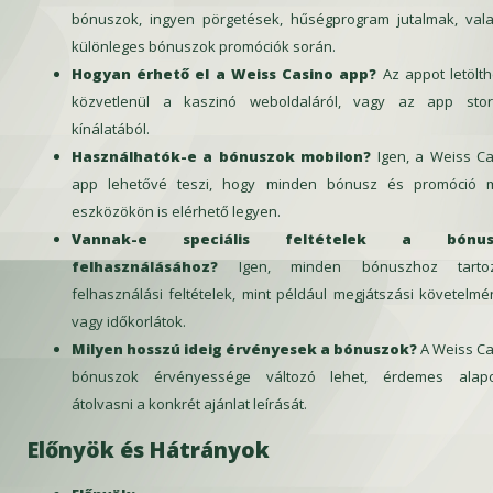
bónuszok, ingyen pörgetések, hűségprogram jutalmak, vala
különleges bónuszok promóciók során.
Hogyan érhető el a Weiss Casino app?
Az appot letölt
közvetlenül a kaszinó weboldaláról, vagy az app stor
kínálatából.
Használhatók-e a bónuszok mobilon?
Igen, a Weiss Ca
app lehetővé teszi, hogy minden bónusz és promóció m
eszközökön is elérhető legyen.
Vannak-e speciális feltételek a bónus
felhasználásához?
Igen, minden bónuszhoz tarto
felhasználási feltételek, mint például megjátszási követelm
vagy időkorlátok.
Milyen hosszú ideig érvényesek a bónuszok?
A Weiss Ca
bónuszok érvényessége változó lehet, érdemes alap
átolvasni a konkrét ajánlat leírását.
Előnyök és Hátrányok